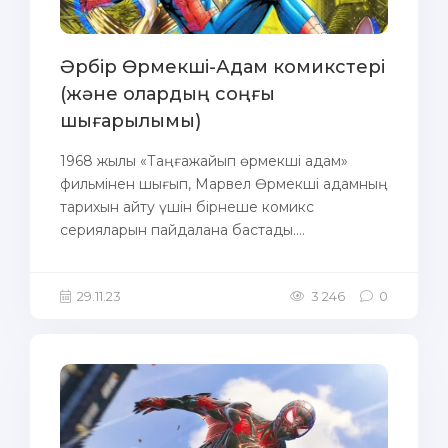
Әрбір Өрмекші-Адам комикстері
(және олардың соңғы
шығарылымы)
1968 жылы «Таңғажайып өрмекші адам»
фильмінен шығып, Марвел Өрмекші адамның
тарихын айту үшін бірнеше комикс
серияларын пайдалана бастады....
29.11.23
3 246
0