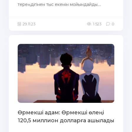
тереңдігінен тыс екенін мойындайды....
29.11.23
1 523
0
Өрмекші адам: Өрмекші өлеңі
120,5 миллион долларға ашылады