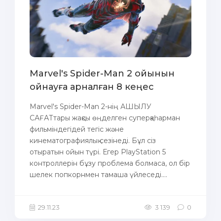
Marvel's Spider-Man 2 ойынын
ойнауға арналған 8 кеңес
Marvel's Spider-Man 2-нің АШЫЛУ
САҒАТтары жақсы өңделген суперқаһарман
фильміндегідей тегіс және
кинематографиялық сезінеді. Бұл сіз
отыратын ойын түрі. Егер PlayStation 5
контроллерін бұзу проблема болмаса, ол бір
шелек попкорнмен тамаша үйлеседі....
29.11.23
3 139
0