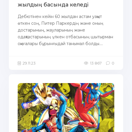
жылдың басында келеді
Дебютінен кейін 60 жылдан астам уақыт
өткен соң, Питер Паркердің және оның
достарының, жауларының және
одақтастарының үлкен отбасының шытырман
оқиғалары бұрынғыдай танымал болды....
29.11.23
13 867
0