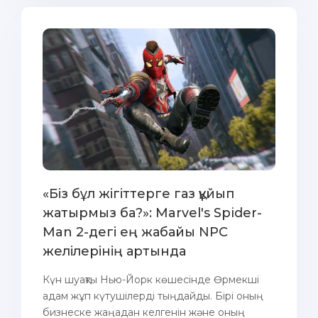
«Біз бұл жігіттерге газ құйып
жатырмыз ба?»: Marvel's Spider-
Man 2-дегі ең жабайы NPC
желілерінің артында
Күн шуақты Нью-Йорк көшесінде Өрмекші
адам жұп күтушілерді тыңдайды. Бірі оның
бизнеске жаңадан келгенін және оның