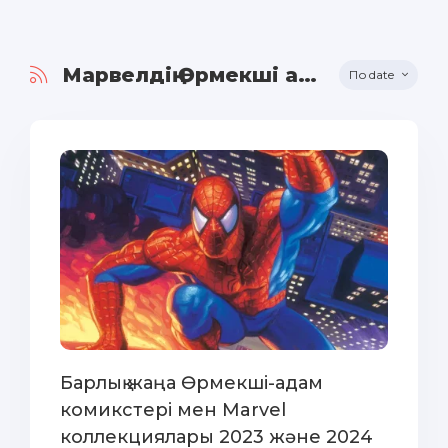
Марвелдің Өрмекші адамы
date
Барлық жаңа Өрмекші-адам
комикстері мен Marvel
коллекциялары 2023 және 2024