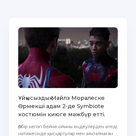
Ұйқысыздық Майлз Моралеске
Өрмекші адам 2-де Symbiote
костюмін киюге мәжбүр етті.
Әрбір негізгі бейне ойыны өңдеулерден өтеді,
нәтижесінде қысқартулар мен аяқталмаған