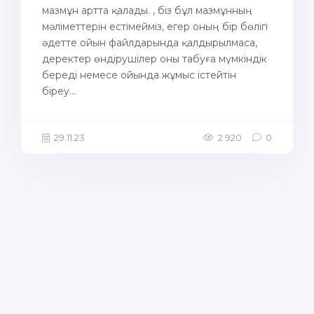
мазмұн артта қалады. , біз бұл мазмұнның
мәліметтерін естімейміз, егер оның бір бөлігі
әдетте ойын файлдарында қалдырылмаса,
деректер өндірушілер оны табуға мүмкіндік
береді немесе ойында жұмыс істейтін
біреу...
29.11.23
2 920
0