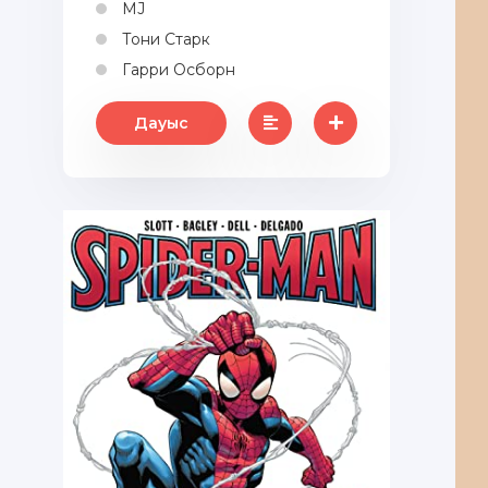
MJ
Тони Старк
Гарри Осборн
Дауыс