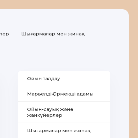
лер
Шығармалар мен жинақ
Ойын талдау
Марвелдің Өрмекші адамы
Ойын-сауық және
жанкүйерлер
Шығармалар мен жинақ