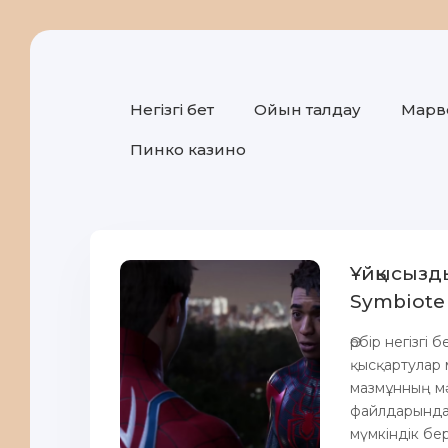
Негізгі бет
Ойын талдау
Марве
Пинко казино
Ұйқысызд
Symbiote
Әрбір негізг
қысқартулар м
мазмұнның мәл
файлдарында 
мүмкіндік бер