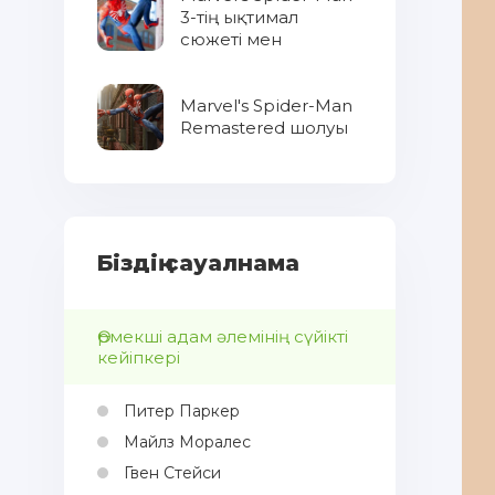
3-тің ықтимал
сюжеті мен
тұжырымдамасы
Marvel's Spider-Man
Remastered шолуы
Біздің сауалнама
Өрмекші адам әлемінің сүйікті
кейіпкері
Питер Паркер
Майлз Моралес
Гвен Стейси