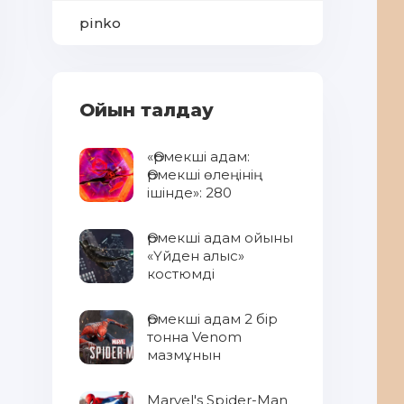
pinko
Ойын талдау
«Өрмекші адам:
Өрмекші өлеңінің
ішінде»: 280
өрмекші
қателеспейтінін
Өрмекші адам ойыны
дәлелдейтін
«Үйден алыс»
сценарийді оқыңыз
костюмді
жаңартуда
Өрмекші адам 2 бір
тонна Venom
мазмұнын
қысқартты
Marvel's Spider-Man