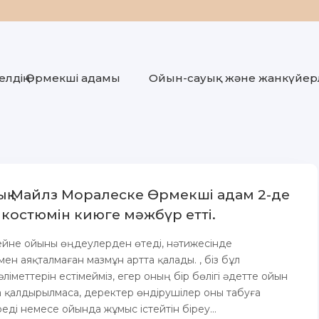
лдің Өрмекші адамы
Ойын-сауық және жанкүйер
ық Майлз Моралеске Өрмекші адам 2-де
 костюмін киюге мәжбүр етті.
і бейне ойыны өңдеулерден өтеді, нәтижесінде
ен аяқталмаған мазмұн артта қалады. , біз бұл
іметтерін естімейміз, егер оның бір бөлігі әдетте ойын
қалдырылмаса, деректер өндірушілер оны табуға
еді немесе ойында жұмыс істейтін біреу...